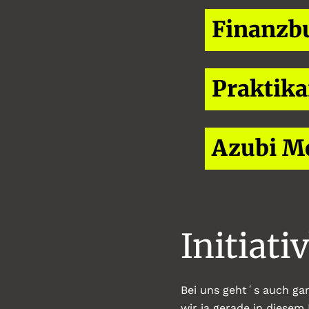
Finanzbu
Praktika
Azubi Me
Initiat
Bei uns geht´s auch ga
wir ja gerade in diese