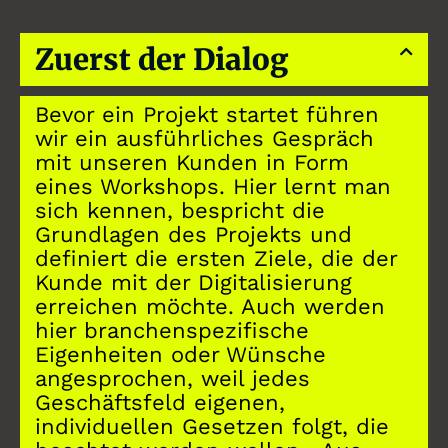
Zuerst der Dialog
Bevor ein Projekt startet führen
wir ein ausführliches Gespräch
mit unseren Kunden in Form
eines Workshops. Hier lernt man
sich kennen, bespricht die
Grundlagen des Projekts und
definiert die ersten Ziele, die der
Kunde mit der Digitalisierung
erreichen möchte. Auch werden
hier branchenspezifische
Eigenheiten oder Wünsche
angesprochen, weil jedes
Geschäftsfeld eigenen,
individuellen Gesetzen folgt, die