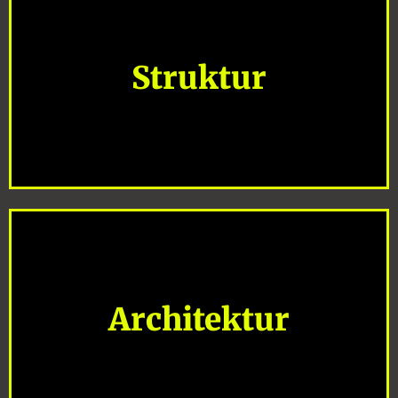
Struktur
Baustein 2
Architektur
Baustein 3