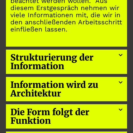
beachtet werden wollen. Aus
diesem Erstgespräch nehmen wir
viele Informationen mit, die wir in
den anschließenden Arbeitsschritt
einfließen lassen.
Strukturierung der
Information
Information wird zu
Architektur
Die Form folgt der
Funktion